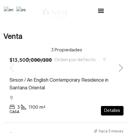
Venta
3 Propiedades
Orden por defecto
Ordenar por:
$13,500,000,000
Sirson / An English Contemporary Residence in
Santana Oriental
3
1100
m²
Detalles
CASA
hace 5 meses